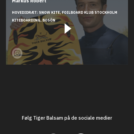
Markus Robért
HOVEDIDRÆT:
SNOW KITE, FOILBOARD
KLUB
STOCKHOLM
KITEBOARDING, BOSÖN
Følg Tiger Balsam på de sociale medier