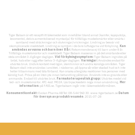
Tiger Balsam är ett receptfritt läkemedel som innehåller bland annat (kamfer, kajeputolja,
levomentol, delvis avmentoliserad myntaolja) för tillfälliga muskelsmärtor eller smärta i
samband med sträckningar och stukningar/vrickningar. Lindring av besvär vid
okomplicerade insektsbett. Lindring av symtom i de övre luftvägarna vid förkylning.
Kan
användas av vuxna och barn över 8 år:
Rekommenderas ej till barn under 8 år.
Tillfälliga muskelsmärtor och insektsbett: Tiger Balsam masseras in på det smärtande eller
stela området 3-4 gånger dagligen.
Vid förkylningssymptom:
Tiger Balsam ingnides på
bröst, hals eller rygg efter behov 3-4 gånger dagligen.
Varningar:
Användes endast för
utvärtes bruk. Undvik kontakt med ögon, slemhinnor och andra känsliga områden. Tiger
Balsam skall inte användas i ansiktet, i näsborrar, på öppna sår eller skadad hud och inte
heller tillsammans med täta förband. Kan orsaka allergiska reaktioner hos personer med
känslig hud. Pröva på en liten yta innan behandling påbörjas. Används inte av gravida eller
ammande. Endast till utvärtes bruk.
Farmakoterapeutisk grupp:
Utvärtes medel vid
led- och muskelsmärtor. ATC-kod: M02A. Läs bipacksedeln noga innan användning.
Mer
information:
på FASS.se. Tigerbalsam ingår inte i läkemedelsförmånen.
Konsumentkontakt:
Evolan Pharma AB Tel: 08-544 960 30. www.tigerbalsam.se
Datum
för översyn av produktresumén
: 2015-07-28